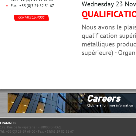
Wednesday 23 No
Fax : +33 (0)3 29 82 51 67
QUALIFICATI
CONTACTEZ-NOUS
Nous avons le plai
qualification supér
métalliques produc
supérieure) - Orga
Careers
Click here for more information
FRAMATEC
192, Rue de la Papeterie F- 88000 DINOZE
Tel.: +33(0)3 29 69 69 00 - Fax: +33(0)3 29 82 51 67