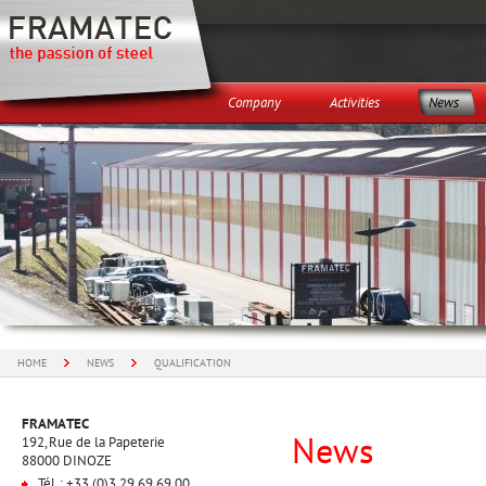
Company
Activities
News
HOME
NEWS
QUALIFICATION
FRAMATEC
News
192, Rue de la Papeterie
88000 DINOZE
Tél. : +33 (0)3 29 69 69 00