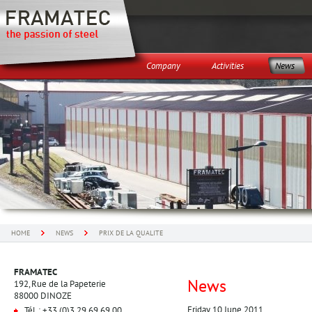
Company
Activities
News
HOME
NEWS
PRIX DE LA QUALITE
FRAMATEC
News
192, Rue de la Papeterie
88000 DINOZE
Friday 10 June 2011
Tél. : +33 (0)3 29 69 69 00