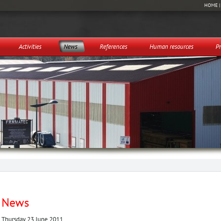
HOME
Activities
News
References
Human resources
Pr
News
Thursday 23 June 2011