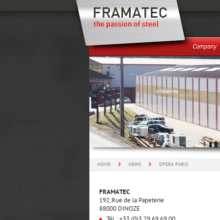
Company
HOME
NEWS
OPERA PARIS
FRAMATEC
192, Rue de la Papeterie
88000 DINOZE
Tél. : +33 (0)3 29 69 69 00