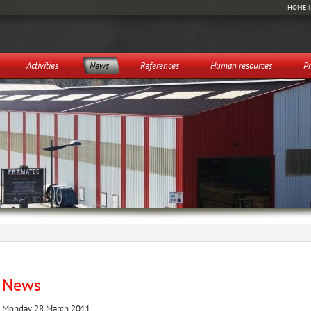
HOME
Activities
News
References
Human resources
Pr
News
Monday 28 March 2011