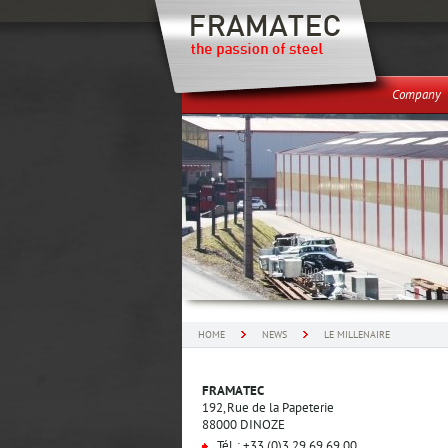
Company
HOME
NEWS
LE MILLENAIRE
FRAMATEC
192, Rue de la Papeterie
88000 DINOZE
Tél. : +33 (0)3 29 69 69 00