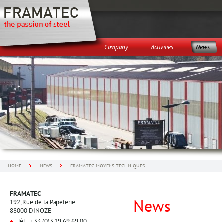
Company
Activities
News
HOME
NEWS
FRAMATEC MOYENS TECHNIQUES
FRAMATEC
News
192, Rue de la Papeterie
88000 DINOZE
Tél. : +33 (0)3 29 69 69 00