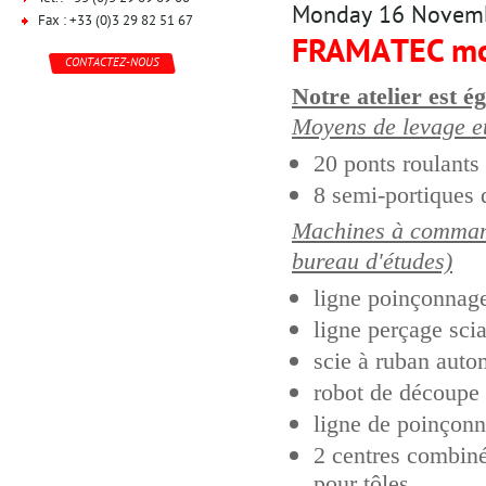
Monday 16 Novem
Fax : +33 (0)3 29 82 51 67
FRAMATEC mo
CONTACTEZ-NOUS
Notre atelier est 
Moyens de levage e
20 ponts roulants 
8 semi-portiques d
Machines à command
bureau d'études)
ligne poinçonnage
ligne perçage sci
scie à ruban auto
robot de découpe 
ligne de poinçonna
2 centres combin
pour tôles