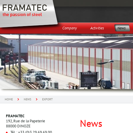
Company
Activities
News
HOME
NEWS
EXPORT
FRAMATEC
News
192, Rue de la Papeterie
88000 DINOZE
Tél. : +33 (0)3 29 69 69 00