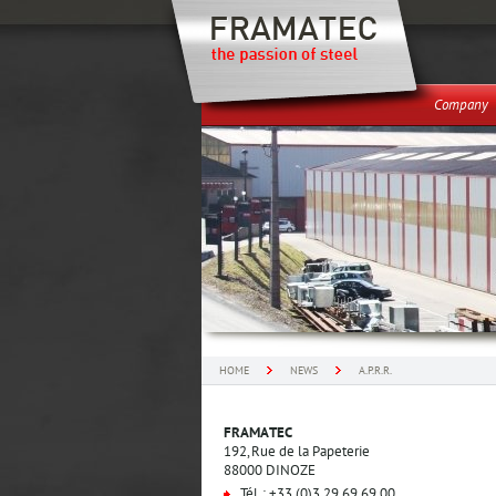
Company
HOME
NEWS
A.P.R.R.
FRAMATEC
192, Rue de la Papeterie
88000 DINOZE
Tél. : +33 (0)3 29 69 69 00