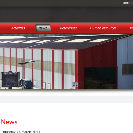
HOME
Activities
News
References
Human resources
Pr
News
Thursday 24 March 2011