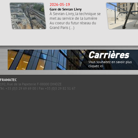
2026-05-19
Gare de Sevran Livry
À Sevran-Livry, la technique se
met au service de la lumière
Au coeur du futur réseau du
Grand Paris (...)
Carrières
Vous souhaitez en savoir plus
cliquez ici
FRAMATEC
192, Rue de la Papeterie F-88000 DINOZE
Tel. +33 (0)3 29 69 69 00 | Fax +33 (0)3 29 82 51 67