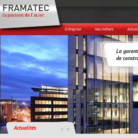
Entreprise
Nos métiers
Actual
La garanti
de constr
Actualités